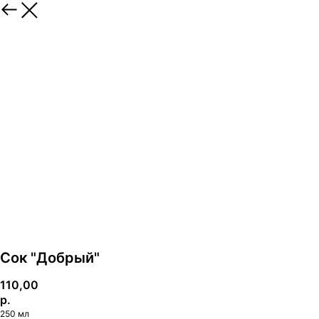
Сок "Добрый"
110,00
р.
250 мл