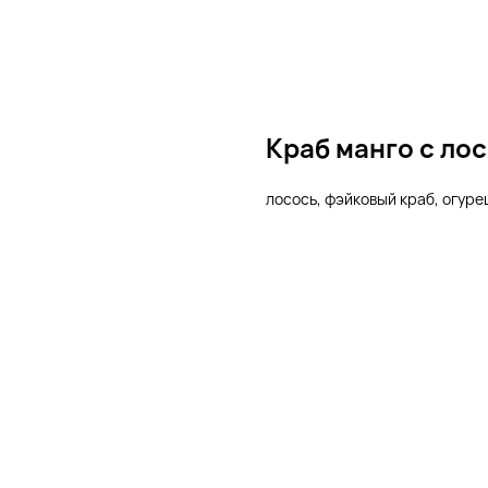
Краб манго с ло
лосось, фэйковый краб, огурец