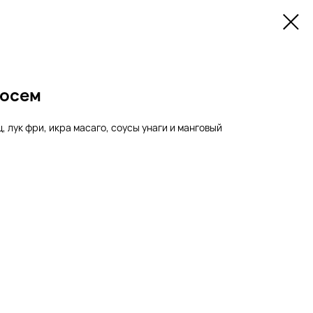
сосем
, лук фри, икра масаго, соусы унаги и манговый