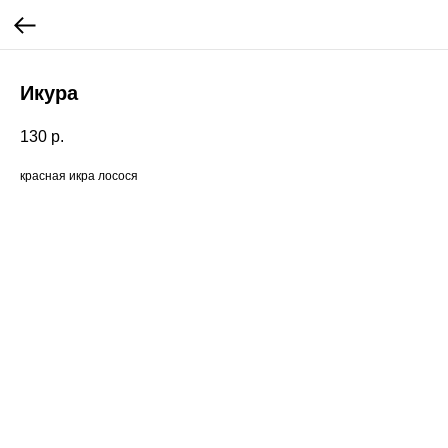
Икура
130
р.
красная икра лосося