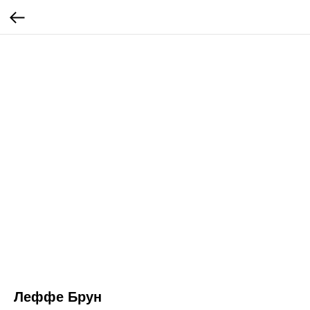
Леффе Брун