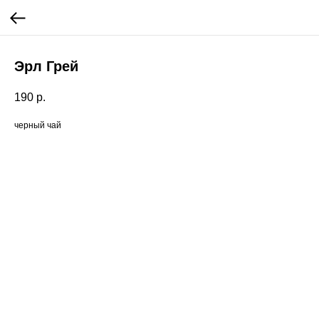
Эрл Грей
190
р.
черный чай