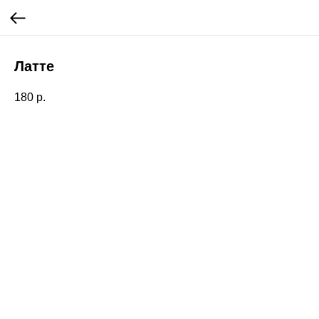
Латте
180
р.