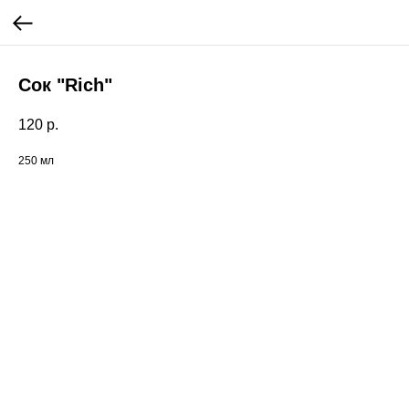
Сок "Rich"
120
р.
250 мл