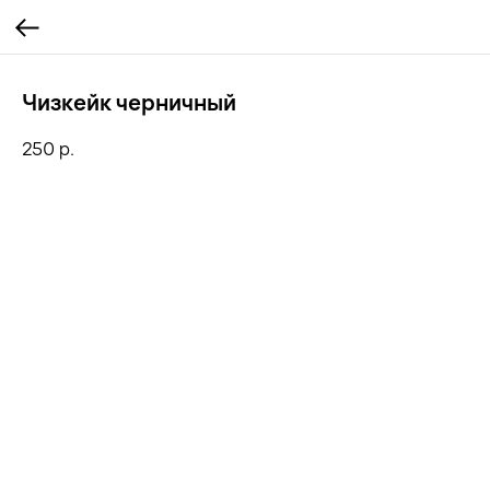
Чизкейк черничный
250
р.