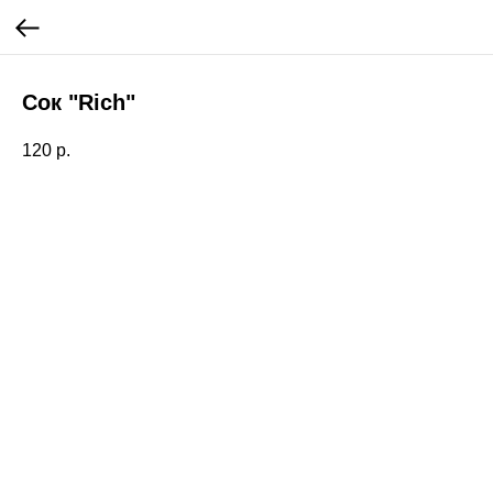
Сок "Rich"
120
р.